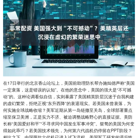
在17日举行的北京香山论坛上，美国前助理防长帮办施灿德声称“美国
一定衰落，这是错误的认知”。在他的意念中，美国的强大是“不可撼
动”的。这种论调看似自信，实则暴露了美国精英阶层沉迷于自我构建
的虚幻繁荣，拒绝正视“东升西降”的衰退现实。若美国未曾衰落，为
何实施全球战略收缩？美军近期从第一岛链撤至关岛，全球部署重点
缩至保卫美洲，正是实力不济、被迫调整战略野心的直接证据。美防
长称“美国爱好和平”“不寻求同中国发生军事冲突”。桀骜的美国为何变
得如此乖巧？若美国技术领先，为何第六代战机仍停留在PPT阶段？
相比之下，中国两款六代机已进入试飞流程，美国军工研发的滞后性