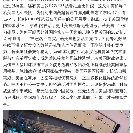
已难以掩盖。还有美国的F22/F35被曝推重比作假，这又如何解释？
若美国无所畏惧，为何对中国高超音速导弹如此焦虑？东风-17、鹰
击-21、长剑-1000等武器在阅兵中的公开展示，彻底打破了美国导弹
防御体系“不可穿透”的神话，更让美国航母无处遁形。若美国工业实
力雄厚，为何军舰需赴韩国维修？中国造船总吨位是美国的232倍，
昔日“世界工厂”早已名不副实。若美国创新活力充沛，为何专利数量
持续下滑？研发投入效益递减和人才体系僵化，正削弱其核心竞争
力。若美国社会繁荣稳定，为何“零元购”和流浪汉危机蔓延？贫富撕
裂与社会治理失效，成为难以掩盖的系统性溃烂。若美国财政健康，
为何三大信用评级遭下调？债务危机和政治极化正持续侵蚀其国家信
用根基。施灿德称“某些国家技术领先，美国不得不接受”，恰恰自曝
其短。美国在海洋、太空等领域优势流失，正是多极化世界的必然趋
势。中国不拒公平竞争，但坚决反对零和博弈。无论是贸易战、科技
战还是军事威慑，都无法阻挡中国发展，更无法挽回美国相对衰落的
历史进程。美国精英该醒醒了：承认变化而非固守幻象，才是明智之
举。