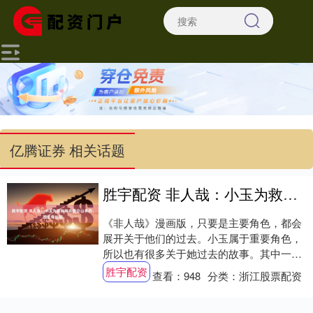
亿腾证券 相关话题
胜宇配资 非人哉：小玉为救妹妹去昆仑山求药，西王母出现
《非人哉》漫画版，只要是主要角色，都会
展开关于他们的过去。小玉属于重要角色，
所以也有很多关于她过去的故事。其中一个
故事，是小玉还没有变成人形，大概是在三
胜宇配资
查看：
948
分类：
浙江股票配资
千多年前....