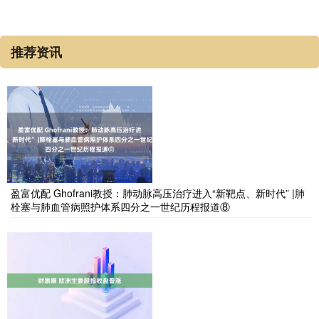
推荐资讯
盈富优配 Ghofrani教授：肺动脉高压治疗进入“新靶点、新时代” |肺
栓塞与肺血管病照护体系四分之一世纪历程报道⑧