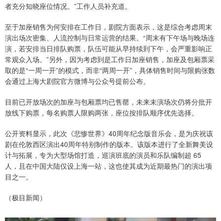
者充分知晓座位情况。”工作人员补充道。
至于加座销售为何安排在工作日，剧院方面表示，这是综合考虑周末
演出场次密集、人流控制与日常运营的结果。“周末有下午场与晚场连
演，若安排当日排队购票，队伍可能从早持续到下午，会严重影响正
常观众入场。”另外，因为考虑到是工作日加座销售，加座及包厢票采
取的是“一周一开”的模式，而非“两周一开”，具体销售时间与限购张数
会通过上海大剧院官方微博与公众号提前公布。
目前已开放场次的加座与包厢票均已售罄，未来未演场次仍将分批开
放线下购票，每名购票人限购两张，座位按排队顺序优先选择。
公开资料显示，此次《悲惨世界》40周年纪念版音乐会，是为庆祝该
剧在伦敦西区演出40周年特别制作的版本。该版本进行了全新舞美设
计与拓展，专为大型场馆打造，巡演班底的演员和乐队编制超 65
人，且在中国大陆仅设上海一站，这也使其成为近期最热门的演出项
目之一。
（极目新闻）