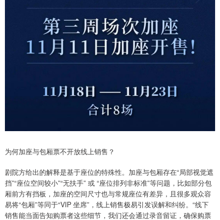
为何加座与包厢票不开放线上销售？
剧院方给出的解释是基于座位的特殊性。加座与包厢存在“局部视觉遮
挡”“座位空间较小”“无扶手” 或 “座位排列非标准”等问题，比如部分包
厢前方有挡板，加座的空间尺寸也与常规座位有差异，且很多观众容
易将“包厢”等同于“VIP 坐席”，线上销售极易引发误解和纠纷。“线下
销售能当面告知购票者这些细节，我们还会通过录音留证，确保购票