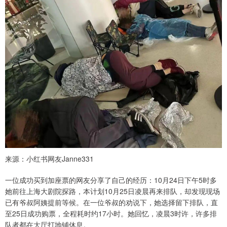
来源：小红书网友Janne331
一位成功买到加座票的网友分享了自己的经历：10月24日下午5时多
她前往上海大剧院探路，本计划10月25日凌晨再来排队，却发现现场
已有爷叔阿姨提前等候。在一位爷叔的劝说下，她选择留下排队，直
至25日成功购票，全程耗时约17小时。她回忆，凌晨3时许，许多排
队者都在大厅打地铺休息。