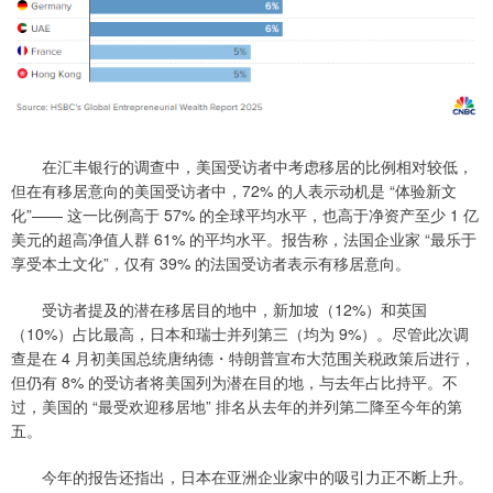
在汇丰银行的调查中，美国受访者中考虑移居的比例相对较低，
但在有移居意向的美国受访者中，72% 的人表示动机是 “体验新文
化”—— 这一比例高于 57% 的全球平均水平，也高于净资产至少 1 亿
美元的超高净值人群 61% 的平均水平。报告称，法国企业家 “最乐于
享受本土文化”，仅有 39% 的法国受访者表示有移居意向。
受访者提及的潜在移居目的地中，新加坡（12%）和英国
（10%）占比最高，日本和瑞士并列第三（均为 9%）。尽管此次调
查是在 4 月初美国总统唐纳德・特朗普宣布大范围关税政策后进行，
但仍有 8% 的受访者将美国列为潜在目的地，与去年占比持平。不
过，美国的 “最受欢迎移居地” 排名从去年的并列第二降至今年的第
五。
今年的报告还指出，日本在亚洲企业家中的吸引力正不断上升。