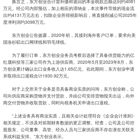
换言之，东方创业合计需补缴和退回的本金税款总额达到约4081
万元。经公司内部预估，加上相应的滞纳金，本次事件导致的现金流
出约4131万元左右，扣除企业所得税影响后，将直接削减公司2025年
度净利润约3098万元。
东方创业公告披露，2020年初，其接到海外客户订单，要求向美
国洛杉矶出口网球线和羽毛球线。
为了履行订单，东方创业业务员考察后选择了具备供货能力的亿
红晟科技等三家公司作为上游供应商。2020年5月至2023年8月，东
方创业累计确认出口业务收入达1.65亿元。在此期间，东方创业申请
并取得出口退税合计1930.92万元。
对于上交所关于业务是否具备商业实质的问询，东方创业称，公
司向供应商采购货物并支付货款，并由公司安排货物报关出运，向外
商交付货物并收取货款，同时向税务机关申请出口退税。
“上述业务具有商业实质，且相关会计处理符合《企业会计准则》
相关规定，不涉及对前期财务数据的更正调整。经查，公司及公司控
股股东、公司董事、高管、经办人员与三家供应商不存在潜在关联关
系或利益安排。”东方创业表示。