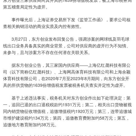
东方创业三家供应商向其开具的1639份增值税发票，被上海市税务局
第五稽查局定性为虚开。
事件曝光后，上海证券交易所下发《监管工作函》，要求公司核
查相关购销活动的商业实质及内控有效性。
3月27日，东方创业发布回复公告，强调涉案的网球线及羽毛球
线出口业务具备真实的商业背景，公司对供应商的虚开行为不知情、
未参与，且与涉案方不存在任何潜在关联关系。
据东方创业公告，其三家国内供应商——上海亿红晟科技有限公
司（以下简称亿红晟科技）、上海网高体育科技有限公司和上海余颖
体育科技有限公司，在2020年7月至2023年8月期间，向东方创业开
具的所供货物的1639份增值税发票被税务机关查实并定性为虚开。
基于上述违法事实，税务机关对东方创业作出如下处理决定：第
一，追回已退的出口退税税款约1931万元；第二，相关出口货物被视
同内销货物征收增值税，追缴增值税约1920万元；第三，连带追缴城
市维护建设税约134万元；第四，追缴教育费附加约58万元；第五，
追缴地方教育附加约38万元。