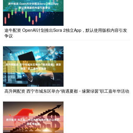
途牛配资 OpenAI计划推出Sora 2独立App，默认使用版权内容引发
争议
高升网配资 西宁市城东区举办“骑遇夏都・缘聚绿茵”职工嘉年华活动