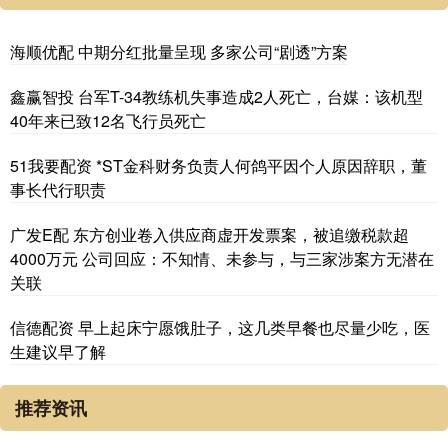
海顺优配 中期分红批量呈现 多家公司“剧透”方案
鑫赢智投 台军T-34教练机失事造成2人死亡，台媒：该机型
40年来已致12名飞行员死亡
51我要配资 *ST金科财务负责人何鸽平因个人原因辞职，董
事长代行职责
广发E配 东方创业卷入供应商虚开发票案，被追缴税款超
4000万元 公司回应：不知情、未参与，与三家涉案方无潜在
关联
信德配资 早上起床宁愿饿肚子，这几类早餐也尽量少吃，医
生建议早了解
推荐资讯